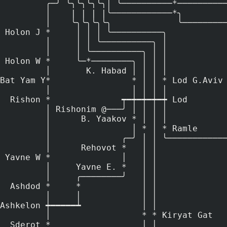
         ╭─╯ ╰╮╰╮╰╮╰╮│ ╰──────────*──────────────*─────────────────@

         │    | | | |╰────────────*╮             Modi'in Outskirts          Jlm

         │    ╰╮╰╮╰╮╰╮             ╰────────────────────────────────────────@

 Holon J *     │ │ │ ╰──────────╮

         │     │ │ ╰──────────╮ │

         │     │ ╰──────────╮ │ │

 Holon W *     ╰─*────────╮ │ │ │

         │       K. Habad │ │ │ │

Bat Yam Y*                * │ │ * Lod G.Aviv

         │                │ │ │ │

  Rishon *              ┯━┿━┿━┿━┿ Lod

         │ Rishonim @───╯ │ │ │ │

         │      B. Yaakov * │ │ │                                Jlm Zoo  Malha

         │                │ * │ * Ramle           ┌──────────────*────────@

         │              ╭─╯ │ │ ╰─────────────────@ B. Shemesh

         │      Rehovot *   │ │

 Yavne W *              │   │ │

         │     Yavne E. *   │ │

         │     ╭────────╯   │ │

  Ashdod *     *            │ │

         │     │            │ │

Ashkelon ┿━━━━━┷            │ │

         │                  * * Kiryat Gat

  Sderot *                  │ │
