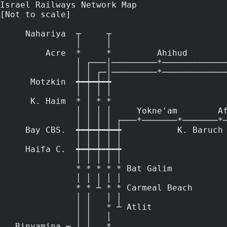
Israel Railways Network Map

[Not to scale]

     Nahariya  ┬     ┬

               │     │

         Acre  *     *         Ahihud

               │ ┌───│─────────*─────────────@ Carmi'el

               │ │ ┌─│─────────*─────────────@

      Motzkin  ┿━┿━┿━┿

               │ │ │ │

      K. Haim  * │ * *

               │ │ │ │     Yokne'am        Afula

               │ │ │ │ ┌───*───────*───────*────────────────@ B. Shean

     Bay CBS.  ┿━┿━┿━┿━┿           K. Baruch

               │ │ │ │ │

     Haifa C.  ┿━┿━┿━┿━┿

               │ │ │ │ │

               * * * * * Bat Galim

               │ │ │ │ │

               * * ┴ * * Carmeal Beach

               │ │   │ │

               │ │   * ┴ Atlit

               │ │   │

   Binyamina ┬ │ │   *
