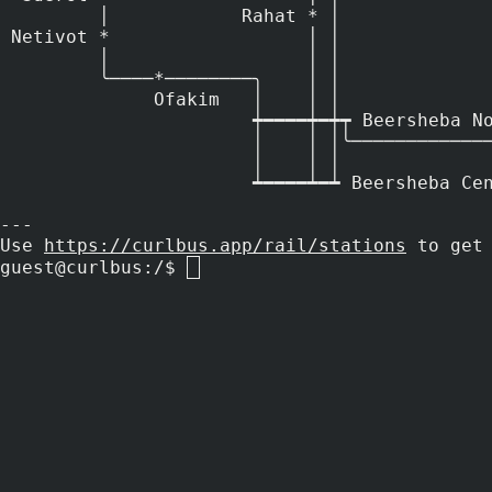
         │            Rahat * │

 Netivot *                  │ │

         │                  │ │

         ╰────*────────╮    │ │

              Ofakim   │    │ │

                       ┿━━━━┿━┿┯ Beersheba North

                       │    │ │╰────────────────────────────────@ Dimona

                       │    │ │

                       ┷━━━━┷━┷ Beersheba Center

---

Use 
https://curlbus.app/rail/stations
guest@curlbus:/$