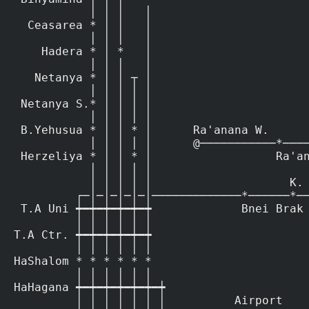
             │ │ │   │

    Ceasarea * │ │   │

             │ │ │   │

      Hadera * │ *   │

             │ │ │   │

     Netanya * │ │ ┬ │

             │ │ │ │ │

   Netanya S.* │ │ │ │

             │ │ │ │ │

   B.Yehusua * │ │ * │      Ra'anana W.             Sokolov Nordeu

             │ │ │ │ │      @───────────*───────────*───────*─╮

   Herzeliya * │ │ * │                  Ra'anana S.           │

             │ │ │ │ │                                        │

             │ │ │ │ │                    K. Arye             * Rosh Ha'ayin

           ┌─│─│─│─│─│─────────────*──────*────────*──────────╯

   T.A Uni ┿━┿━┿━┿━┿━┿             Bnei Brak       Segula

           │ │ │ │ │ │

  T.A Ctr. ┿━┿━┿━┿━┿━┿

           │ │ │ │ │ │

  HaShalom * * * * * *

           │ │ │ │ │ │

  HaHagana ┿━┿━┿━┿━┿━┿━┿

           │ │ │ │ │ │ │          Airport                          Modi'in
