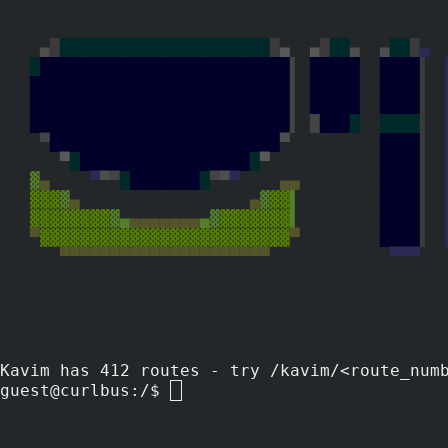
▄
█
█████████████████████
█
▄  ▄
█
██
▄  ▄
██
█
▄ 
█
█████████████████████████
▌ 
█████  ████
▌ 
██████████████████████████
▌ 
█████  ████
▌ 
██████████████████████████
▌ 
█████  ████
▌ 
██████████████████████████
▌ █
███
█  ████
▌ 
▀
███████████████████████
▀         
████
▌ 
▀
█
█████████████████
█
▀           
████
▌ 
▓
▄    
▀
▀
▀
█
███████
█
▀
▀
▀    
▄▄        
████
▌ 
▓▓▓
▓
▄                 ▄
▓
▓▓
▌        
████
▌ 
▓▓▓▓▓▓▓▓
▓▄
▄▄▄▄▄▄▄
▄▓
▓▓▓▓▓▓▓
▌        
████
▌ 
▀
▓▓▓▓▓▓▓▓▓▓▓▓▓▓▓▓▓▓▓▓▓▓▓▓▓
▀        
████
▌ 
▀▀▀▀▀▀▀▀▀▀▀▀▀▀▀▀▀▀▀▀▀            
▀▀▀  
Kavim has 412 routes - try 
/kavim
guest@curlbus:/$