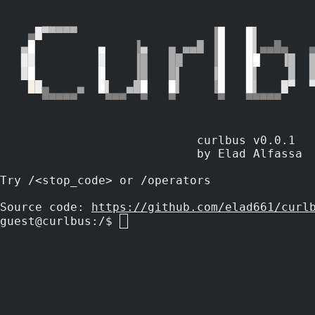
 ▄
█
▀
▀
▀▀▀                   
▐
█   █
▌       
▄
█         ▄    
▐
▄   
▄ 
▄▄█ 
▐
█   █
▌
▄▄█▄   
██         █    
▐█   ██    
▐
█   ██   
▐█  
█
█         █    
▐█   █
▌    ▐
█   █
▌    █  
█
█
▄    
▄  
█
▌  
▄█
█   █
▌    
▐
█   █
▌   
█▀  
   ▀▀▀▀▀    ▀▀▀  ▀   ▀      ▀   ▀▀▀▀▀    
                            curlbus v0.0.1                            

                            by Elad Alfassa

Try /<stop_code> or 
/operators
Source code: 
https://github.com/elad661/curl
guest@curlbus:/$